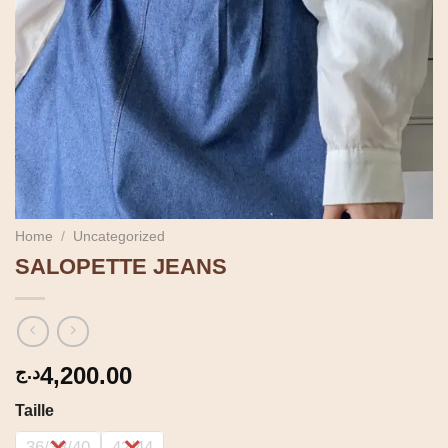
Home
/
Uncategorized
SALOPETTE JEANS
4,200.00
د.ج
Taille
36/38/40
42/44