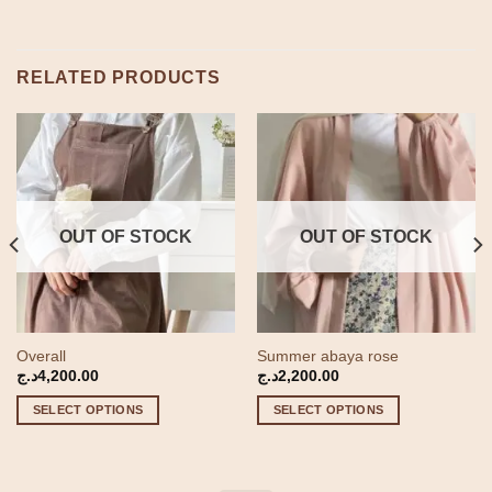
RELATED PRODUCTS
OUT OF STOCK
OUT OF STOCK
Overall
Summer abaya rose
د.ج
4,200.00
د.ج
2,200.00
:
0د.ج
SELECT OPTIONS
SELECT OPTIONS
gh
5,000.00د.ج
This
This
product
product
has
has