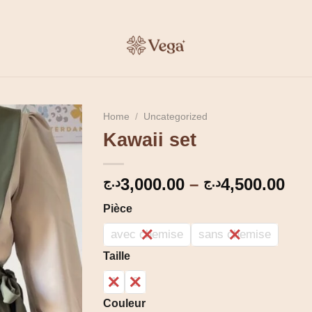
Home
/
Uncategorized
Kawaii set
Pri
3,000.00
–
4,500.00
د.ج
د.ج
ran
Pièce
3,00
thr
avec chemise
sans chemise
Taille
1
2
Couleur