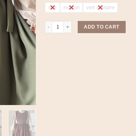
noir
marron
vert militaire
Kawaii set quantity
ADD TO CART