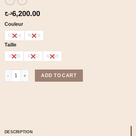
6,200.00
د.ج
Couleur
Claire
foncé
Taille
36/38
40/42
44/46
Ensemble jeans ( jupe+gilet) quantity
ADD TO CART
DESCRIPTION